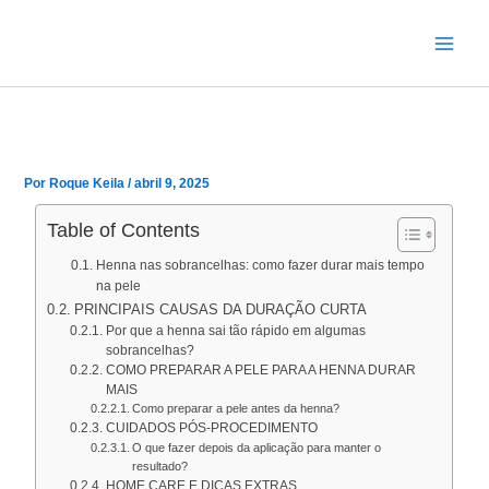
Ir
para
o
conteúdo
Por
Roque Keila
/
abril 9, 2025
Table of Contents
Henna nas sobrancelhas: como fazer durar mais tempo
na pele
PRINCIPAIS CAUSAS DA DURAÇÃO CURTA
Por que a henna sai tão rápido em algumas
sobrancelhas?
COMO PREPARAR A PELE PARA A HENNA DURAR
MAIS
Como preparar a pele antes da henna?
CUIDADOS PÓS-PROCEDIMENTO
O que fazer depois da aplicação para manter o
resultado?
HOME CARE E DICAS EXTRAS